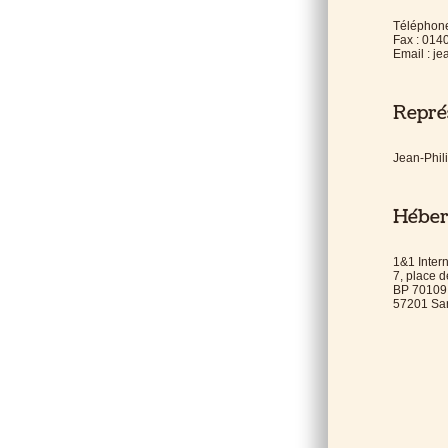
Téléphon
Fax : 01
Email : j
Représ
Jean-Phil
Héber
1&1 Inter
7, place d
BP 70109
57201 Sa