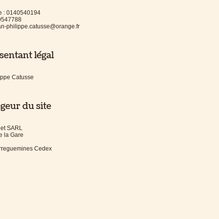
e : 0140540194
40547788
ean-philippe.catusse@orange.fr
entant légal
ippe Catusse
geur du site
net SARL
e la Gare
rreguemines Cedex