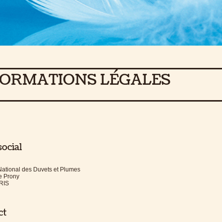
FORMATIONS LÉGALES
social
National des Duvets et Plumes
e Prony
RIS
ct