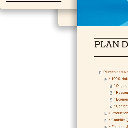
PLAN D
Plumes et duv
> 100% Natu
° Origine
° Ressou
° Econo
° Confort
> Production
> Contrôle Q
> Entretien 