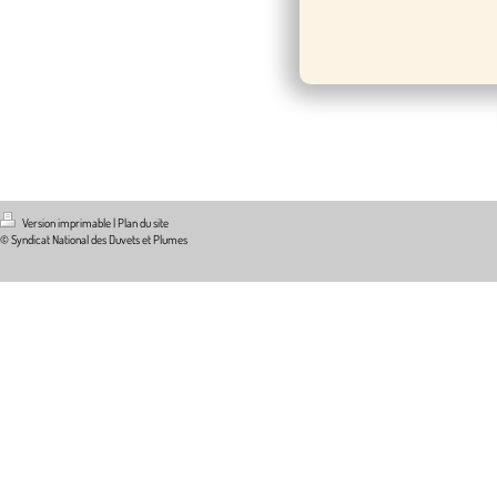
Version imprimable
|
Plan du site
© Syndicat National des Duvets et Plumes