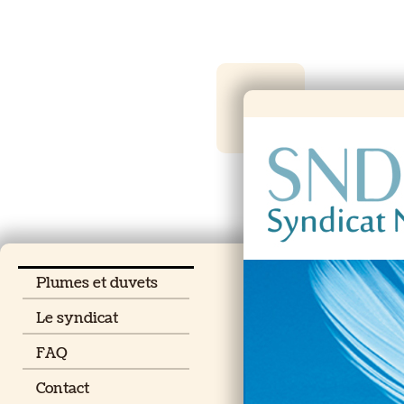
Plumes et duvets
Le syndicat
FAQ
Contact