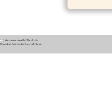
Version imprimable
|
Plan du site
© Syndicat National des Duvets et Plumes